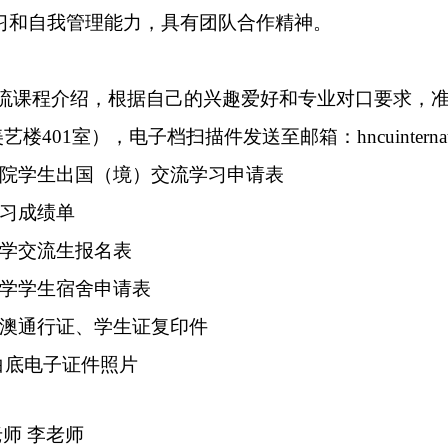
习和自我管理能力
，
具有团队合作精神
。
流课程
介绍，根据自己的兴趣
爱好
和专业对口要求
，
艺楼401室），电子档扫描件发送至邮箱：
hn
cuinterna
学院学生出国（境）交流学习申请表
学习成绩单
大学交流生报名表
大学学生宿舍申请表
港澳通行证、学生证复印件
寸白底电子证件照片
老师
李老师