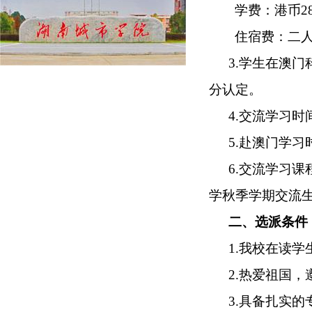
学费：
港币
2
住宿费：
二
3.学生在澳门
分
认定
。
4.
交流
学习时
5
.赴澳
门学习
6.交流学习课
学秋季学期交流
二、
选派
条件
1.
我校在读
学
2.热爱祖国
3.具备扎实